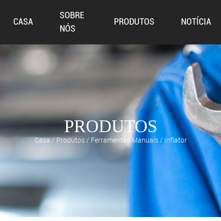
SOBRE
CASA
PRODUTOS
NOTÍCIA
NÓS
PRODUTOS
Casa
/
Produtos
/
Ferramentas Manuais
/
Inflator