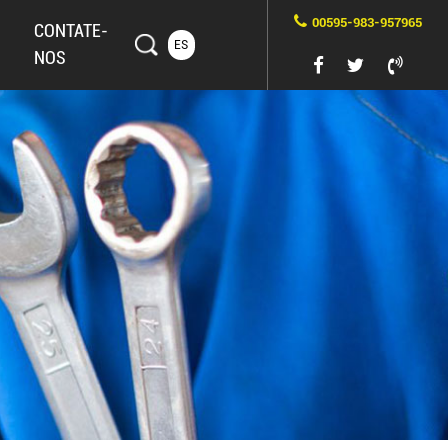
00595-983-957965
CONTATE-
ES
NOS