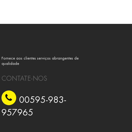
Fornece aos clientes serviços abrangentes de
qualidade
CONTATE-NOS
00595-983-
957965