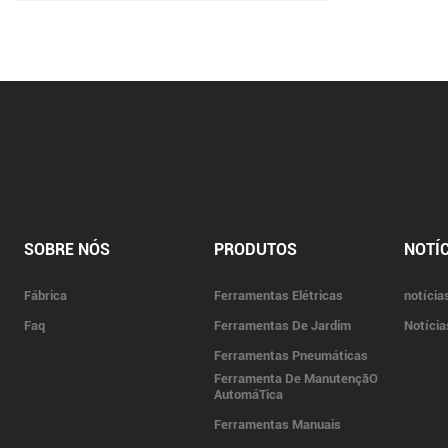
SOBRE NÓS
PRODUTOS
NOTÍC
Fábrica
Ferramentas Elétricas
notícia
Faq
Ferramentas De Jardim
Notícia
Ferramentas Pneumáticas
Ferramenta De ManutençãO
AutomáTica
Ferramentas Manuais